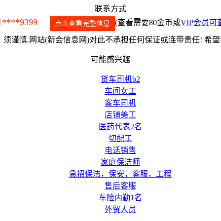
联系方式
1****9399
(查看需要80金币或
VIP会员可
点击查看完整信息
须谨慎.网站(新会信息网)对此不承担任何保证或连带责任! 希
可能感兴趣
货车司机b2
车间女工
客车司机
店铺美工
医药代表2名
切配工
电话销售
家庭保洁师
急招保洁，保安，客服，工程
售后客服
车险内勤1名
外贸人员