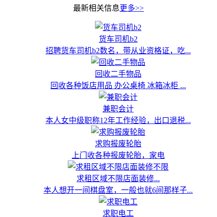
最新相关信息
更多>>
货车司机b2
招聘货车司机b2数名，带从业资格证，吃...
回收二手物品
回收各种饭店用品 办公桌椅 冰箱冰柜 ...
兼职会计
本人女中级职称12年工作经验，出口退税...
求购报废轮胎
上门收各种报废轮胎，家电
求租区域不限店面装修...
本人想开一间棋盘室，一般也就6间那样子...
求职电工