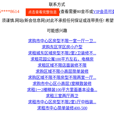
联系方式
6****8614
(查看需要80金币或
VIP会员可
点击查看完整信息
须谨慎.网站(新会信息网)对此不承担任何保证或连带责任! 希
可能感兴趣
求购市中心区房型不限一室一厅一卫...
求购东区学区房小户型
求租城东区域房型不限2室2卫装修不...
求租花园公寓100平方左右，电梯房
求租区域不限店面装修不限
求购区域不限小高层简单装修
求购区域不限不限房型不限两室一厅...
求购市中心区小高层3室精致装修
求租1一2楼精装100平方里面基本设备...
求租三室两厅两卫
求租市中心区房型不限2室1厅中档装...
求租市中心简单装修400-500