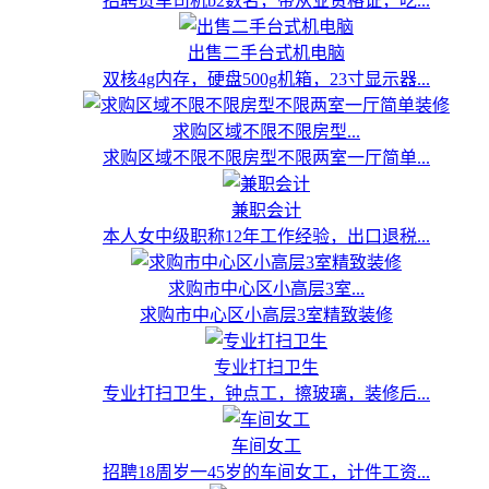
招聘货车司机b2数名，带从业资格证，吃...
出售二手台式机电脑
双核4g内存，硬盘500g机箱，23寸显示器...
求购区域不限不限房型...
求购区域不限不限房型不限两室一厅简单...
兼职会计
本人女中级职称12年工作经验，出口退税...
求购市中心区小高层3室...
求购市中心区小高层3室精致装修
专业打扫卫生
专业打扫卫生，钟点工，擦玻璃，装修后...
车间女工
招聘18周岁一45岁的车间女工，计件工资...